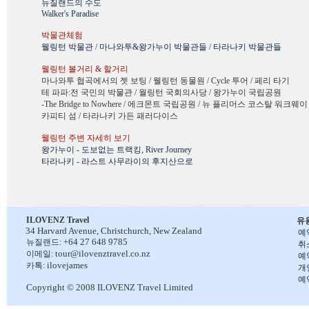
뉴질랜드의 수도
Walker's Paradise
박물관체험
웰링턴 박물관
/
마나와투&왕가누이 박물관들
/
타라나키 박물관들
웰링턴 볼거리 & 할거리
마나와투 협곡에서의 젯 보팅 / 웰링턴 동물원 / Cycle 투어 / 페리 타기
테 파파:전 국민의 박물관 / 월링턴 국회의사당 / 왕가누이 국립공원
-The Bridge to Nowhere / 에크몬트 국립공원 / 뉴 플리머스 코스탈 워크웨이
카피티 섬 / 타라나키 가든 패러다이스
웰링턴 주변 자세히 보기
왕가누이 - 도보없는 트랙킹, River Journey
타라나키 - 라스트 사무라이의 후지산으로
ILOVENZ Travel
유
34 Harvard Avenue,
Christchurch, New Zealand
예
+64 27 648 9785
뉴질랜드:
취
tour@ilovenztravel.co.nz
이메일:
예
ilovejames
카톡:
개
예
Copyright © 2008 ILOVENZ Travel Limited