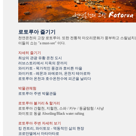
로토루아 즐기기
천연온천의 고장 로토루아. 또한 전통적 마오리문화가 풍부하고 스릴넘치
이들의 쇼는 "a must-see" 이다.
자세히 즐기기
최상의 관광 유황 온천 도시
러브스토리에서 지옥의 문까지
와이카토 - 목가적인 풍경과 호비튼 마을
와이카토 - 레몬과 파에로아, 온천지 테아로하
로토루아 온천과 호수온천수에 피곤을 날리다
박물관체험
로토루아 주변 박물관들
로토루아 볼거리 & 할거리
로토루아 간헐천, 지헐천, 스파 / 카누 / 동굴탐험 / 사냥
와이토모 동굴 Abseiling/Black water rafting
로토루아 주변 자세히 보기
킹 컨트리, 와이토모 - 역동적인 삶의 현장
코로만델에서 마타마타로