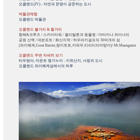
오클랜드(IV) - 자연과 문명이 공존하는 도시
박물관체험
오클랜드 박물관
오클랜드 볼거리 & 할거리
항해&크루즈 / 스카이타워 / 켈리탈튼과 동물원 / 마타카나 와이너리
공원 산책 / 데븐포트 / 화산지역 / 하우라키걸프의 30여개의 섬
(와이헤케,Great Barrier,랑이토토,카와우,티리티리마탕이)/ Mt.Maunganui
오클랜드 주변 자세히 보기
타우랑아, 마운트 맹가누이 - 키위산지, 서핑의 도시
오클랜드 와이헤케섬에서의 하루