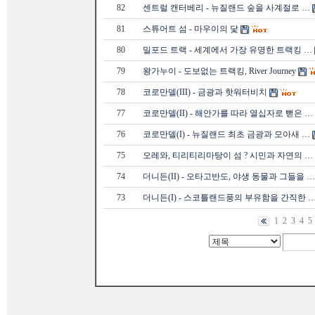
82
센트럴 캔터베리 - 뉴질랜드 숲을 사계절로 …
81
스튜어트 섬 - 마우이의 닻
80
밀포드 트랙 - 세계에서 가장 유명한 트랙킹 …
79
왕가누이 - 도보없는 트랙킹, River Journey
78
코로만델(III) - 금광과 핫워터비치
77
코로만델(II) - 해안가를 따라 열십자로 뻗은 …
76
코로만델(I) - 뉴질랜드 최초 금광과 모아새 …
75
오레와, 티리티리마탕이 섬 ? 시민과 자연의 …
74
더니든(II) - 오타고반도, 야생 동물과 그들을 …
73
더니든(I) - 스코틀랜드풍의 부유함을 간직한 
1
2
3
4
5