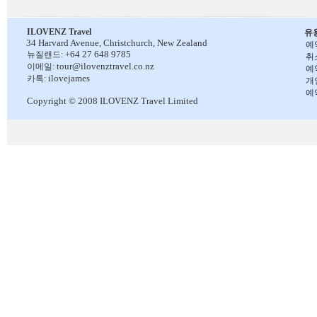
ILOVENZ Travel
유
34 Harvard Avenue,
Christchurch, New Zealand
예
+64 27 648 9785
뉴질랜드:
취
tour@ilovenztravel.co.nz
이메일:
예
ilovejames
카톡:
개
예
Copyright © 2008 ILOVENZ Travel Limited