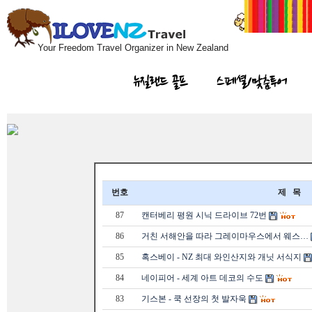
Your Freedom Travel Organizer in New Zealand
뉴질랜드 골프
스페셜/맞춤투어
번호
제 목
87
캔터베리 평원 시닉 드라이브 72번
86
거친 서해안을 따라 그레이마우스에서 웨스…
85
혹스베이 - NZ 최대 와인산지와 개닛 서식지
84
네이피어 - 세계 아트 데코의 수도
83
기스본 - 쿡 선장의 첫 발자욱