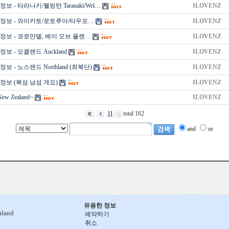
보 - 타라나키/웰링턴 Taranaki/Wel…
ILOVENZ
정보 - 와이카토/로토루아/타우포…
ILOVENZ
정보 - 코로만델, 베이 오브 플랜…
ILOVENZ
보 - 오클랜드 Auckland
ILOVENZ
 - 노스랜드 Northland (최북단)
ILOVENZ
정보 (북섬 남섬 개요)
ILOVENZ
New Zealand~
ILOVENZ
11
total 162
and
or
유용한 정보
aland
예약하기
취소