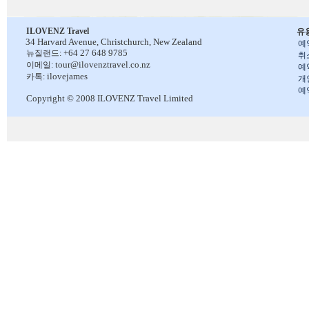
ILOVENZ Travel
유
34 Harvard Avenue,
Christchurch, New Zealand
예
+64 27 648 9785
뉴질랜드:
취
tour@ilovenztravel.co.nz
이메일:
예
ilovejames
카톡:
개
예
Copyright © 2008 ILOVENZ Travel Limited