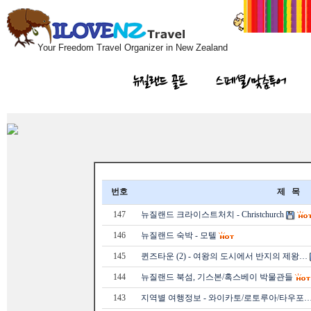
Your Freedom Travel Organizer in New Zealand
뉴질랜드 골프
스페셜/맞춤투어
번호
제 목
147
뉴질랜드 크라이스트처치 - Christchurch
146
뉴질랜드 숙박 - 모텔
145
퀸즈타운 (2) - 여왕의 도시에서 반지의 제왕…
144
뉴질랜드 북섬, 기스본/혹스베이 박물관들
143
지역별 여행정보 - 와이카토/로토루아/타우포