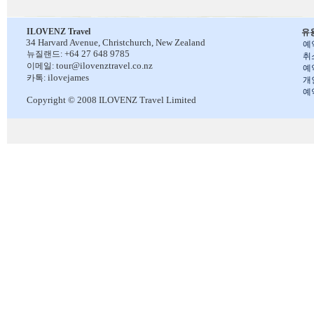
ILOVENZ Travel
유
34 Harvard Avenue,
Christchurch, New Zealand
예
+64 27 648 9785
뉴질랜드:
취
tour@ilovenztravel.co.nz
이메일:
예
ilovejames
카톡:
개
예
Copyright © 2008 ILOVENZ Travel Limited