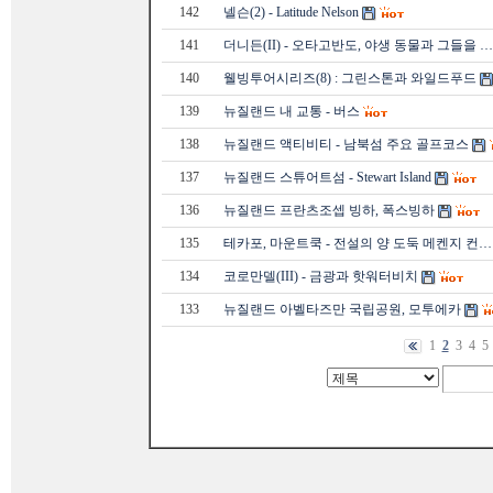
142
넬슨(2) - Latitude Nelson
141
더니든(II) - 오타고반도, 야생 동물과 그들을 …
140
웰빙투어시리즈(8) : 그린스톤과 와일드푸드
139
뉴질랜드 내 교통 - 버스
138
뉴질랜드 액티비티 - 남북섬 주요 골프코스
137
뉴질랜드 스튜어트섬 - Stewart Island
136
뉴질랜드 프란츠조셉 빙하, 폭스빙하
135
테카포, 마운트쿡 - 전설의 양 도둑 메켄지 컨…
134
코로만델(III) - 금광과 핫워터비치
133
뉴질랜드 아벨타즈만 국립공원, 모투에카
1
2
3
4
5