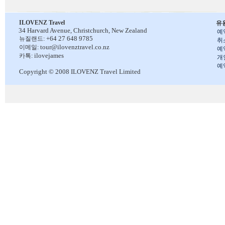
ILOVENZ Travel
유
34 Harvard Avenue,
Christchurch, New Zealand
예
+64 27 648 9785
뉴질랜드:
취
tour@ilovenztravel.co.nz
이메일:
예
ilovejames
카톡:
개
예
Copyright © 2008 ILOVENZ Travel Limited