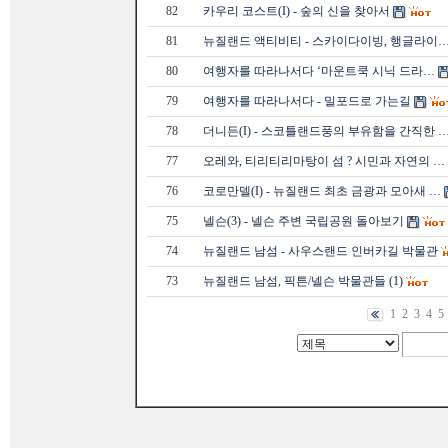
82
카우리 코스트(I) - 숲의 신을 찾아서
81
뉴질랜드 액티비티 - 스카이다이빙, 행글라이
80
여행자를 따라나서다 ‘마운트쿡 시닉 드라…
79
여행자를 따라나서다 - 밀포드로 가는길
78
더니든(I) - 스코틀랜드풍의 부유함을 간직한 
77
오레와, 티리티리마탕이 섬 ? 시민과 자연의 …
76
코로만델(I) - 뉴질랜드 최초 금광과 모아새 …
75
넬슨(3) - 넬슨 주변 국립공원 돌아보기
74
뉴질랜드 남섬 - 사우스랜드 인버카길 박물관
73
뉴질랜드 남섬, 픽튼/넬슨 박물관들 (1)
1
2
3
4
5