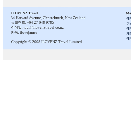
ILOVENZ Travel
유
34 Harvard Avenue,
Christchurch, New Zealand
예
+64 27 648 9785
뉴질랜드:
취
tour@ilovenztravel.co.nz
이메일:
예
ilovejames
카톡:
개
예
Copyright © 2008 ILOVENZ Travel Limited