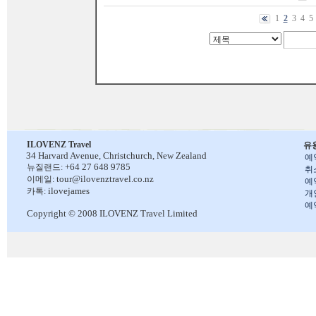
1
2
3
4
5
ILOVENZ Travel
유
34 Harvard Avenue,
Christchurch, New Zealand
예
+64 27 648 9785
뉴질랜드:
취
tour@ilovenztravel.co.nz
이메일:
예
ilovejames
카톡:
개
예
Copyright © 2008 ILOVENZ Travel Limited