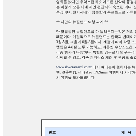
영화를 봤다면 우악스럽게 솟아오른 산악의 풍경-남섬 퀸
는 이렇게 모든 세계 자연 관광지의 축소판 이다.
특징이며, 원시시대의 청순함과 푸르름으로 가득한
** 나만의 뉴질랜드 여행 짜기 **
단 몇칠동안 뉴질랜드를 다 둘러본다는것은 거의 불
때문이다. 계절적으로 뉴질랜드는 한국과 반대이기 때문
3월-5월, 겨울이 6월-8월이다. 계절에 따라 각종
램핑은 4계절 모두 가능하고, 여름엔 수상스포츠,
각종 행사가 다양하다. 특별한 경우로서 연구목적이
선택할 수 있고, 각종 컨퍼런스 개최 후 관광도 즐길
www.ilovenztravel.co.nz
에서 여러분이 원하시는 뉴질
행, 맞춤여행, 생태관광, iNZtimes 여행에서
의 여행을 도와드립니다.
번호
제 목