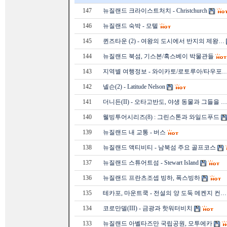
147
뉴질랜드 크라이스트처치 - Christchurch
146
뉴질랜드 숙박 - 모텔
145
퀸즈타운 (2) - 여왕의 도시에서 반지의 제왕…
144
뉴질랜드 북섬, 기스본/혹스베이 박물관들
143
지역별 여행정보 - 와이카토/로토루아/타우포
142
넬슨(2) - Latitude Nelson
141
더니든(II) - 오타고반도, 야생 동물과 그들을 …
140
웰빙투어시리즈(8) : 그린스톤과 와일드푸드
139
뉴질랜드 내 교통 - 버스
138
뉴질랜드 액티비티 - 남북섬 주요 골프코스
137
뉴질랜드 스튜어트섬 - Stewart Island
136
뉴질랜드 프란츠조셉 빙하, 폭스빙하
135
테카포, 마운트쿡 - 전설의 양 도둑 메켄지 컨…
134
코로만델(III) - 금광과 핫워터비치
133
뉴질랜드 아벨타즈만 국립공원, 모투에카