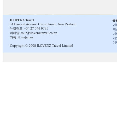
ILOVENZ Travel
유
34 Harvard Avenue,
Christchurch, New Zealand
예
+64 27 648 9785
뉴질랜드:
취
tour@ilovenztravel.co.nz
이메일:
예
ilovejames
카톡:
개
예
Copyright © 2008 ILOVENZ Travel Limited