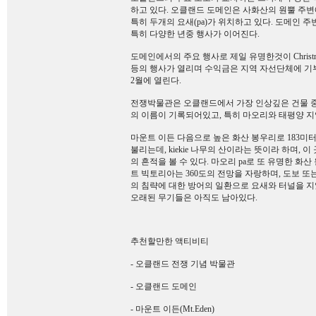
하고 있다. 오클랜드 도메인은 사화산의 원뿔 주변
특히 두개의 요새(pa)가 위치하고 있다. 도메인
특히 다양한 년중 행사가 이어진다.
도메인에서의 주요 행사로 제일 유명한것이 Christmas
등의 행사가 열리며 수익금은 지역 자선단체에 기부된다.
2월에 열린다.
전쟁박물관은 오클랜드에서 가장 인상깊은 건물 중 
의 이름이 기록되어있고, 특히 마오리와 태평양 지
마운트 이든 다음으로 높은 화산 봉우리로 183미터 높
불리는데, kiekie 나무의 산이라는 뜻이라 하며,
의 흔적을 볼 수 있다. 마오리 pa로 또 유명한 
트 빅토리아는 360도의 전망을 자랑하며, 도보 또
의 침략에 대한 방어의 일환으로 요새와 터널을 지었
오래된 무기들은 아직도 남아있다.
추천할만한 액티비티
- 오클랜드 전쟁 기념 박물관
- 오클랜드 도메인
- 마운트 이든(Mt.Eden)