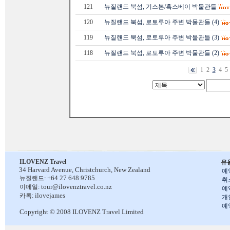
121
뉴질랜드 북섬, 기스본/혹스베이 박물관들
120
뉴질랜드 북섬, 로토루아 주변 박물관들 (4)
119
뉴질랜드 북섬, 로토루아 주변 박물관들 (3)
118
뉴질랜드 북섬, 로토루아 주변 박물관들 (2)
1
2
3
4
5
ILOVENZ Travel
유
34 Harvard Avenue,
Christchurch, New Zealand
예
+64 27 648 9785
뉴질랜드:
취
tour@ilovenztravel.co.nz
이메일:
예
ilovejames
카톡:
개
예
Copyright © 2008 ILOVENZ Travel Limited