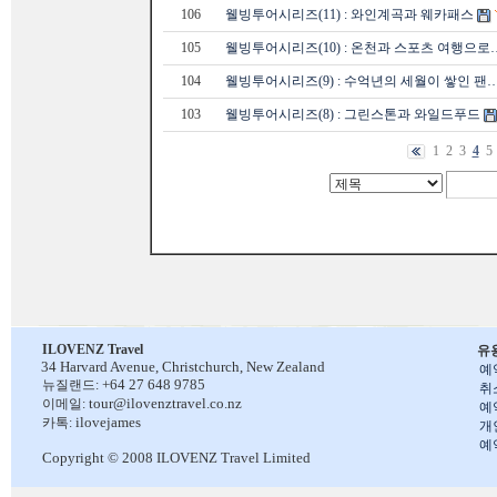
106
웰빙투어시리즈(11) : 와인계곡과 웨카패스
105
웰빙투어시리즈(10) : 온천과 스포츠 여행으로
104
웰빙투어시리즈(9) : 수억년의 세월이 쌓인 팬
103
웰빙투어시리즈(8) : 그린스톤과 와일드푸드
1
2
3
4
5
ILOVENZ Travel
유
34 Harvard Avenue,
Christchurch, New Zealand
예
+64 27 648 9785
뉴질랜드:
취
tour@ilovenztravel.co.nz
이메일:
예
ilovejames
카톡:
개
예
Copyright © 2008 ILOVENZ Travel Limited