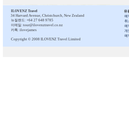
ILOVENZ Travel
유
34 Harvard Avenue,
Christchurch, New Zealand
예
+64 27 648 9785
뉴질랜드:
취
tour@ilovenztravel.co.nz
이메일:
예
ilovejames
카톡:
개
예
Copyright © 2008 ILOVENZ Travel Limited