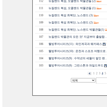
112
뉴질랜드 북섬, 오클랜드 박물관들 (2)
111
뉴질랜드 북섬, 오클랜드 박물관들 (1)
110
뉴질랜드 북섬 최북단, 노스랜드 (3)
109
뉴질랜드 북섬 최북단, 노스랜드 (2)
108
뉴질랜드 북섬 최북단, 노스랜드 박물관들(1)
107
뉴질랜드 박물관의 모든 것! 지금부터 출발합
106
웰빙투어시리즈(11) : 와인계곡과 웨카패스
105
웰빙투어시리즈(10) : 온천과 스포츠 여행으로
104
웰빙투어시리즈(9) : 수억년의 세월이 쌓인 팬
103
웰빙투어시리즈(8) : 그린스톤과 와일드푸드
1
2
3
4
5