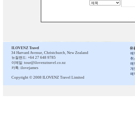
ILOVENZ Travel
유
34 Harvard Avenue,
Christchurch, New Zealand
예
+64 27 648 9785
뉴질랜드:
취
tour@ilovenztravel.co.nz
이메일:
예
ilovejames
카톡:
개
예
Copyright © 2008 ILOVENZ Travel Limited