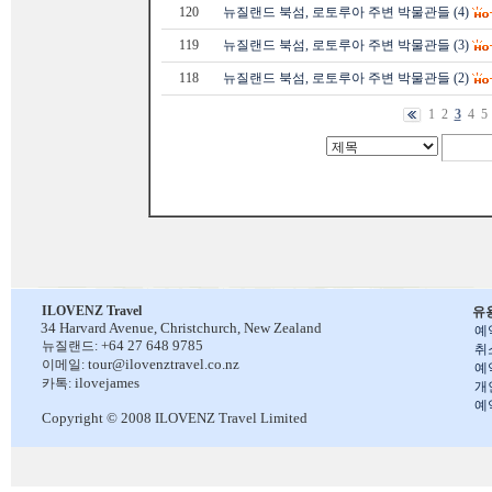
120
뉴질랜드 북섬, 로토루아 주변 박물관들 (4)
119
뉴질랜드 북섬, 로토루아 주변 박물관들 (3)
118
뉴질랜드 북섬, 로토루아 주변 박물관들 (2)
1
2
3
4
5
ILOVENZ Travel
유
34 Harvard Avenue,
Christchurch, New Zealand
예
+64 27 648 9785
뉴질랜드:
취
tour@ilovenztravel.co.nz
이메일:
예
ilovejames
카톡:
개
예
Copyright © 2008 ILOVENZ Travel Limited