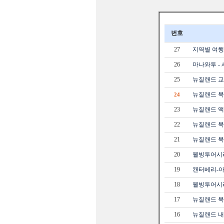
번호
27
지역별 여행
26
마나와투 -
25
뉴질랜드 교
뉴질랜드 북
24
23
뉴질랜드 액
22
뉴질랜드 북섬
21
뉴질랜드 북섬
20
웰빙투어시리
19
캔터베리-아
18
웰빙투어시리
17
뉴질랜드 북섬
16
뉴질랜드 내