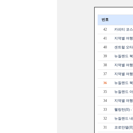
번호
42
카피티 코스
41
지역별 여행
40
센트럴 오타
39
뉴질랜드 북
38
지역별 여행정보
37
지역별 여행정
뉴질랜드 북
36
35
뉴질랜드 아카
34
지역별 여행정
33
웰링턴(II) - W
32
뉴질랜드 내
31
코로만델(II