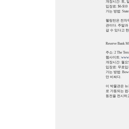
개장시간: 토, 일
입장료: $6-$10
가는 방법: Sta
웰링턴은 전차역
관이다. 주말과
갈 수 있다고 한
Reserve Bank 
주소: 2 The Terra
웹사이트:
www.
개장시간: 월요일
입장료: 무료입
가는 방법: Bow
만 비싸다.
이 박물관은 뉴질
로 가동되는 컴
동전을 전시하고