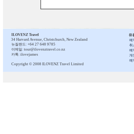
ILOVENZ Travel
유
34 Harvard Avenue,
Christchurch, New Zealand
예
+64 27 648 9785
뉴질랜드:
취
tour@ilovenztravel.co.nz
이메일:
예
ilovejames
카톡:
개
예
Copyright © 2008 ILOVENZ Travel Limited