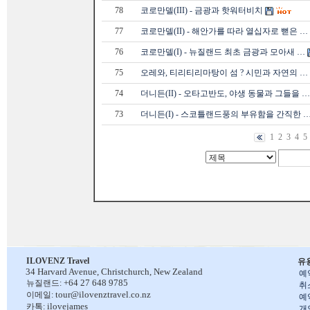
78
코로만델(III) - 금광과 핫워터비치
77
코로만델(II) - 해안가를 따라 열십자로 뻗은 …
76
코로만델(I) - 뉴질랜드 최초 금광과 모아새 …
75
오레와, 티리티리마탕이 섬 ? 시민과 자연의 …
74
더니든(II) - 오타고반도, 야생 동물과 그들을 …
73
더니든(I) - 스코틀랜드풍의 부유함을 간직한 
1
2
3
4
5
ILOVENZ Travel
유
34 Harvard Avenue,
Christchurch, New Zealand
예
+64 27 648 9785
뉴질랜드:
취
tour@ilovenztravel.co.nz
이메일:
예
ilovejames
카톡:
개