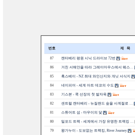
번호
제 목
87
캔터베리 평원 시닉 드라이브 72번
86
거친 서해안을 따라 그레이마우스에서 웨스…
85
혹스베이 - NZ 최대 와인산지와 개닛 서식지
84
네이피어 - 세계 아트 데코의 수도
83
기스본 - 쿡 선장의 첫 발자욱
82
센트럴 캔터베리 - 뉴질랜드 숲을 사계절로 …
81
스튜어트 섬 - 마우이의 닻
80
밀포드 트랙 - 세계에서 가장 유명한 트랙킹 …
79
왕가누이 - 도보없는 트랙킹, River Journey