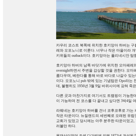
카우리 코스트 북쪽에 위치한 호키앙아 하버는 구
레와 오포노니로 이룬다. 너무나 작은 마을이라 
키위들의 outback이다. 호키앙아는 폴리네시안 
호키앙아 하버의 남쪽 바닷가에 위치한 오마페레와
overnight하면서 주변을 감상할 것을 권한다. 
름다우며, 베란다를 통해 바로 바다로 나갈수 있
이다. 오포노니 pub 밖에 있는 기념탑은 Opo라
데, 불행히도 1956년 3월 9일 바위사이에 갖혀 죽
다른 곳과 마찬가지로 여기서도 트램핑이 가능한데
이 가능하며 전 코스를 다 끝내고 싶다면 3박4일
라웨네는 호키앙아 하버를 건너 코후코후로 가는 
작은 타운이다. 뉴질랜드의 세번째로 오래된 유럽
교회가 있었고 당시에는 아주 분주한 타운이었고, 186
러볼만 하다.
목재상이었던 조셉 다가빌에 의해 1872년 건설된 D