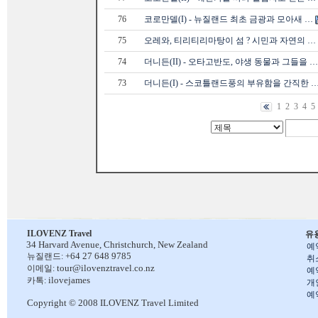
76
코로만델(I) - 뉴질랜드 최초 금광과 모아새 …
75
오레와, 티리티리마탕이 섬 ? 시민과 자연의 …
74
더니든(II) - 오타고반도, 야생 동물과 그들을 …
73
더니든(I) - 스코틀랜드풍의 부유함을 간직한 
1
2
3
4
5
ILOVENZ Travel
유
34 Harvard Avenue,
Christchurch, New Zealand
예
+64 27 648 9785
뉴질랜드:
취
tour@ilovenztravel.co.nz
이메일:
예
ilovejames
카톡:
개
예
Copyright © 2008 ILOVENZ Travel Limited