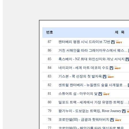
번호
제 목
87
캔터베리 평원 시닉 드라이브 72번
86
거친 서해안을 따라 그레이마우스에서 웨스…
85
혹스베이 - NZ 최대 와인산지와 개닛 서식지
84
네이피어 - 세계 아트 데코의 수도
83
기스본 - 쿡 선장의 첫 발자욱
82
센트럴 캔터베리 - 뉴질랜드 숲을 사계절로 …
81
스튜어트 섬 - 마우이의 닻
80
밀포드 트랙 - 세계에서 가장 유명한 트랙킹 …
79
왕가누이 - 도보없는 트랙킹, River Journey
78
코로만델(III) - 금광과 핫워터비치
77
코로만델(II) - 해안가를 따라 열십자로 뻗은 …