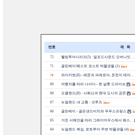
번호
제 목
72
웰빙투어시리즈(5) : 밀포드사운드 오버나잇 …
71
골든베이/웨스트 코스트 박물관들 (1)
와이카토(II) - 레몬과 파에로아, 온천지 테아…
70
69
여행자를 따라 나서다 - 퀸 샬롯 드라이브
68
오클랜드(II) - 사화산과 현대 도시의 공존
67
뉴질랜드 내 교통 - 크루즈
66
골든베이 - 골든샌드비치와 푸푸스프링스
65
거친 서해안을 따라 그레이마우스에서 웨스…
64
뉴질랜드 북섬, 로토루아 주변 박물관들 (4)