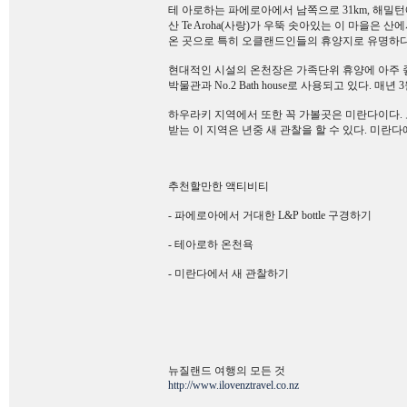
테 아로하는 파에로아에서 남쪽으로 31km, 해밀턴
산 Te Aroha(사랑)가 우뚝 솟아있는 이 마을은
온 곳으로 특히 오클랜드인들의 휴양지로 유명하다
현대적인 시설의 온천장은 가족단위 휴양에 아주 좋으며,
박물관과 No.2 Bath house로 사용되고 있다. 
하우라키 지역에서 또한 꼭 가볼곳은 미란다이다.
받는 이 지역은 년중 새 관찰을 할 수 있다. 미란다
추천할만한 액티비티
- 파에로아에서 거대한 L&P bottle 구경하기
- 테아로하 온천욕
- 미란다에서 새 관찰하기
뉴질랜드 여행의 모든 것
http://www.ilovenztravel.co.nz