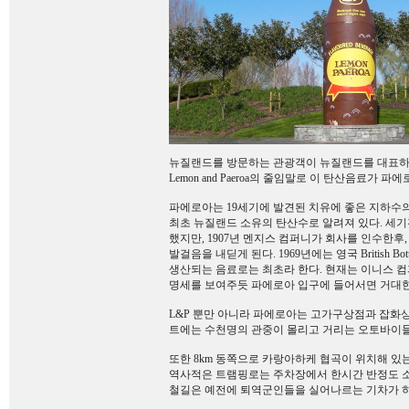
뉴질랜드를 방문하는 관광객이 뉴질랜드를 대표하는 
Lemon and Paeroa의 줄임말로 이 탄산음료가
파에로아는 19세기에 발견된 치유에 좋은 지하수의
최초 뉴질랜드 소유의 탄산수로 알려져 있다. 세기전
했지만, 1907년 멘지스 컴퍼니가 회사를 인수한
발걸음을 내딛게 된다. 1969년에는 영국 British Bo
생산되는 음료로는 최초라 한다. 현재는 이니스 
명세를 보여주듯 파에로아 입구에 들어서면 거대한 L&P
L&P 뿐만 아니라 파에로아는 고가구상점과 잡화
트에는 수천명의 관중이 몰리고 거리는 오토바이
또한 8km 동쪽으로 카랑아하케 협곡이 위치해 있는
역사적은 트램핑로는 주차장에서 한시간 반정도 소
철길은 예전에 퇴역군인들을 실어나르는 기차가 하