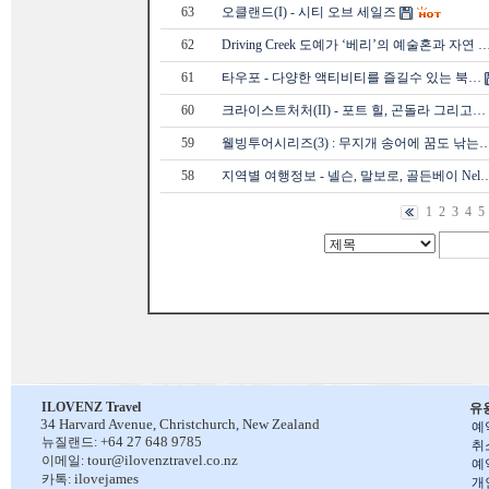
63
오클랜드(I) - 시티 오브 세일즈
62
Driving Creek 도예가 ‘베리’의 예술혼과 자연 
61
타우포 - 다양한 액티비티를 즐길수 있는 북…
60
크라이스트처처(II) - 포트 힐, 곤돌라 그리고…
59
웰빙투어시리즈(3) : 무지개 송어에 꿈도 낚는
58
지역별 여행정보 - 넬슨, 말보로, 골든베이 Nel
1
2
3
4
5
ILOVENZ Travel
유
34 Harvard Avenue,
Christchurch, New Zealand
예
+64 27 648 9785
뉴질랜드:
취
tour@ilovenztravel.co.nz
이메일:
예
ilovejames
카톡:
개