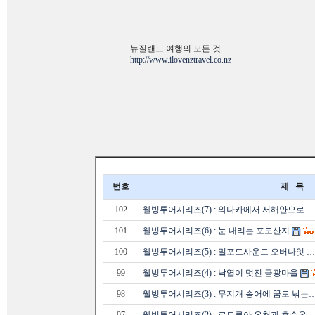
뉴질랜드 여행의 모든 것
http://www.ilovenztravel.co.nz
번호
제 목
102
웰빙투어시리즈(7) : 와나카에서 서해안으로 …
101
웰빙투어시리즈(6) : 눈 내리는 포도산지
100
웰빙투어시리즈(5) : 밀포드사운드 오버나잇 …
99
웰빙투어시리즈(4) : 낙엽이 멋진 금광마을
98
웰빙투어시리즈(3) : 무지개 송어에 꿈도 낚는