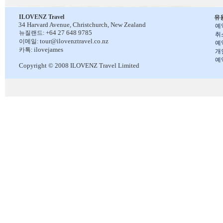
ILOVENZ Travel
유
34 Harvard Avenue,
Christchurch, New Zealand
예
+64 27 648 9785
뉴질랜드:
취
tour@ilovenztravel.co.nz
이메일:
예
ilovejames
카톡:
개
예
Copyright © 2008 ILOVENZ Travel Limited