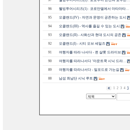
97
웰빙투어시리즈(2) : 로토루아 온천과 호수온…
96
웰빙투어시리즈(1) : 코로만델에서 마타마타…
95
오클랜드(IV) - 자연과 문명이 공존하는 도시
94
오클랜드(III) - 역사를 즐길 수 있는 도시
93
오클랜드(II) - 사화산과 현대 도시의 공존
92
오클랜드(I) - 시티 오브 세일즈
91
여행자를 따라 나서다 - 퀸 샬롯 드라이브
90
여행자를 따라나서다 ‘마운트쿡 시닉 드라…
89
여행자를 따라나서다 - 밀포드로 가는길
88
남섬 최남단 시닉 루트
1
2
3
4
5