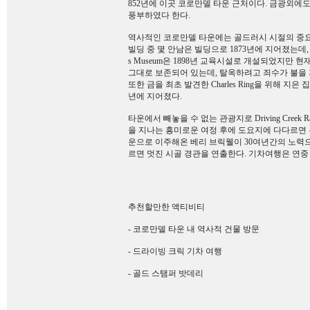
852년에 이곳 코로만델 타운 근처이다. 금광외에도
풍부하였다 한다.
역사적인 코로만델 타운에는 골드러시 시절의 중요
빌딩 중 몇 안남은 빌딩으로 1873년에 지어졌는데, 현
s Museum은 1898년 교육시설로 개설되었지만
그대로 보존되어 있는데, 탈옥하려고 죄수가 불을 
또한 금을 최초 발견한 Charles Ring을 위해 지은 
년에 지어졌다.
타운에서 빼놓을 수 없는 관광지로 Driving Creek R
을 지나는 흥미로운 여정 후에 도요지에 다다르면 유
운으로 이주해온 베리 브릭웰이 30여년간의 노력으로 
르면 멋진 시골 경관을 연출한다. 기차여행은 연중
추천할만한 액티비티
- 코로만델 타운 내 역사적 건물 방문
- 드라이빙 크릭 기차 여행
- 골드 스탬퍼 밧데리