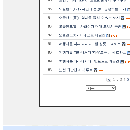
96
웰빙투어시리즈(1) : 코로만델에서 마타마타…
95
오클랜드(IV) - 자연과 문명이 공존하는 도시
94
오클랜드(III) - 역사를 즐길 수 있는 도시
93
오클랜드(II) - 사화산과 현대 도시의 공존
92
오클랜드(I) - 시티 오브 세일즈
91
여행자를 따라 나서다 - 퀸 샬롯 드라이브
90
여행자를 따라나서다 ‘마운트쿡 시닉 드라…
89
여행자를 따라나서다 - 밀포드로 가는길
88
남섬 최남단 시닉 루트
1
2
3
4
5