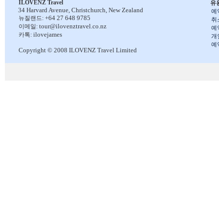
ILOVENZ Travel
유
34 Harvard Avenue,
Christchurch, New Zealand
예
+64 27 648 9785
뉴질랜드:
취
tour@ilovenztravel.co.nz
이메일:
예
ilovejames
카톡:
개
예
Copyright © 2008 ILOVENZ Travel Limited