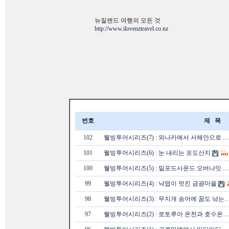
뉴질랜드 여행의 모든 것
http://www.ilovenztravel.co.nz
번호
제 목
102
웰빙투어시리즈(7) : 와나카에서 서해안으로 …
101
웰빙투어시리즈(6) : 눈 내리는 포도산지
100
웰빙투어시리즈(5) : 밀포드사운드 오버나잇 …
99
웰빙투어시리즈(4) : 낙엽이 멋진 금광마을
98
웰빙투어시리즈(3) : 무지개 송어에 꿈도 낚는
97
웰빙투어시리즈(2) : 로토루아 온천과 호수온…