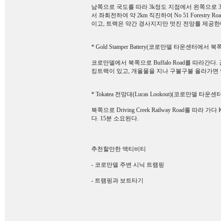
남쪽으로 국도를 따라 3k정도 지점에서 왼쪽으로 309 R
서 좌회전하여 약 2km 직진하여 No 51 Forestr
이고, 트랙은 약간 경사지지만 멋진 전망를 제공한다
* Gold Stamper Battery(코로만델 타운센터에서 북쪽
코로만델에서 북쪽으로 Buffalo Road를 따라간다. 공동묘
킹트랙이 있고, 개울물을 지나 구불구불 올라가면 
* Tokatea 전망대(Lucas Lookout)(코로만델 타
북쪽으로 Driving Creek Railway Road를 따
다. 15분 소요된다.
추천할만한 액티비티
- 코로만델 주변 시닉 트램핑
- 트램핑과 보트타기