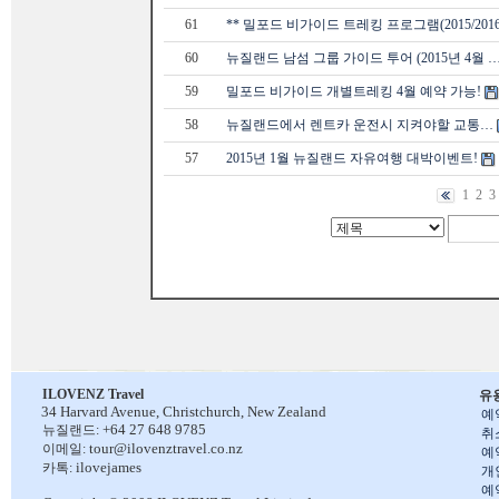
61
** 밀포드 비가이드 트레킹 프로그램(2015/2016
60
뉴질랜드 남섬 그룹 가이드 투어 (2015년 4월 
59
밀포드 비가이드 개별트레킹 4월 예약 가능!
58
뉴질랜드에서 렌트카 운전시 지켜야할 교통…
57
2015년 1월 뉴질랜드 자유여행 대박이벤트!
1
2
3
ILOVENZ Travel
유
34 Harvard Avenue,
Christchurch, New Zealand
예
+64 27 648 9785
뉴질랜드:
취
tour@ilovenztravel.co.nz
이메일:
예
ilovejames
카톡:
개
예