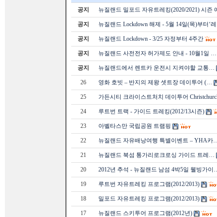
공지
뉴질랜드 밀포드 자유트레킹(2020/2021) 시즌
공지
뉴질랜드 Lockdown 해제 - 5월 14일(목)부터‘
공지
뉴질랜드 Lockdown - 3/25 자정부터 4주간
공지
뉴질랜드 사전전자 허가제도 안내 - 10월1일 …
공지
뉴질랜드에서 렌트카 운전시 지켜야할 교통…
26
영화 호빗 – 반지의 제왕 셋트장 데이투어 (…
25
가든시티 크라이스트처치 데이투어 Christchur
24
루트번 트랙 - 가이드 트레킹(2012/13시즌)
23
아벨타스만 국립공원 트램핑
22
뉴질랜드 자유배낭여행 특별이벤트 – YHA카
21
뉴질랜드 북섬 통가리로크로싱 가이드 트레…
20
2012년 추석 - 뉴질랜드 남섬 4박5일 웰빙가이
19
루트번 자유트레킹 프로그램(2012/2013)
18
밀포드 자유트레킹 프로그램(2012/2013)
17
뉴질랜드 스키투어 프로그램(2012년)