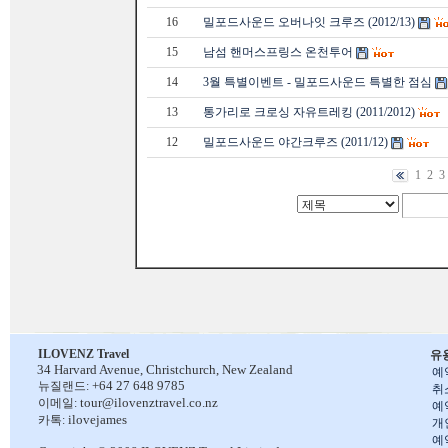
16
밀포드사운드 오버나잇 크루즈 (2012/13)
15
남섬 핸머스프링스 온천투어
14
3월 특별이벤트 - 밀포드사운드 특별한 점심
13
통가리로 크로싱 자유트레킹 (2011/2012)
12
밀포드사운드 야간크루즈 (2011/12)
1
2
3
ILOVENZ Travel
유
34 Harvard Avenue,
Christchurch, New Zealand
예
+64 27 648 9785
뉴질랜드:
취
tour@ilovenztravel.co.nz
이메일:
예
ilovejames
카톡:
개
예