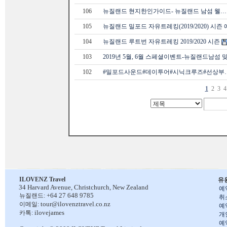
106
뉴질랜드 현지한인가이드- 뉴질랜드 남섬 웰…
105
뉴질랜드 밀포드 자유트레킹(2019/2020) 시즌
104
뉴질랜드 루트번 자유트레킹 2019/2020 시즌
103
2019년 5월, 6월 스페셜이벤트-뉴질랜드남섬 
102
#밀포드사운드#데이투어#시닉크루즈#선상부
1
2
3
4
ILOVENZ Travel
유
34 Harvard Avenue,
Christchurch, New Zealand
예
+64 27 648 9785
뉴질랜드:
취
tour@ilovenztravel.co.nz
이메일:
예
ilovejames
카톡:
개
예