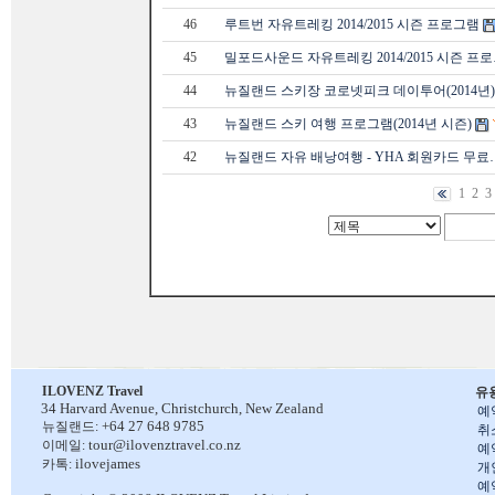
46
루트번 자유트레킹 2014/2015 시즌 프로그램
45
밀포드사운드 자유트레킹 2014/2015 시즌 프
44
뉴질랜드 스키장 코로넷피크 데이투어(2014년)
43
뉴질랜드 스키 여행 프로그램(2014년 시즌)
42
뉴질랜드 자유 배낭여행 - YHA 회원카드 무료
1
2
3
ILOVENZ Travel
유
34 Harvard Avenue,
Christchurch, New Zealand
예
+64 27 648 9785
뉴질랜드:
취
tour@ilovenztravel.co.nz
이메일:
예
ilovejames
카톡:
개
예