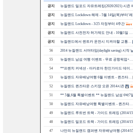
공지
뉴질랜드 밀포드 자유트레킹(2020/2021) 시즌
공지
뉴질랜드 Lockdown 해제 - 5월 14일(목)부터‘
공지
뉴질랜드 Lockdown - 3/25 자정부터 4주간
공지
뉴질랜드 사전전자 허가제도 안내 - 10월1일 …
공지
뉴질랜드에서 렌트카 운전시 지켜야할 교통…
56
2014 뉴질랜드 서머타임(daylight saving) 시작
55
뉴질랜드 남섬 여행 이벤트 - 무료 공항픽업+…
54
**프렌치 커넥션 - 아카로아 한인가이드 데이
53
뉴질랜드 자유배낭여행 6월 이벤트 - 퀸즈타…
52
뉴질랜드 퀸즈타운 스키장 오픈 2014시즌
51
** 5월,6월 특별이벤트 ** 뉴질랜드 남섬 6박7
50
뉴질랜드 자유배낭여행 특별이벤트 - 퀸즈타…
49
뉴질랜드 루트번 트랙 - 가이드 트레킹 (2014/1
48
뉴질랜드 밀포드 트랙 - 가이드 트레킹 (2014/1
47
나만의 뉴질랜드 캠퍼밴 자유배낭여행 (2014/1