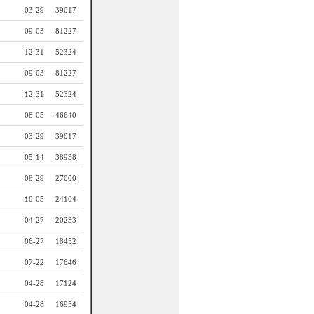
03-29
39017
09-03
81227
12-31
52324
09-03
81227
12-31
52324
08-05
46640
03-29
39017
05-14
38938
08-29
27000
10-05
24104
04-27
20233
06-27
18452
07-22
17646
04-28
17124
04-28
16954