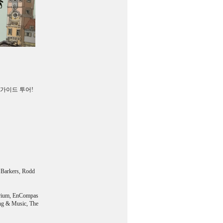
 가이드 투어!
Barkers, Rodd
ium, EnCompas
ng & Music, The