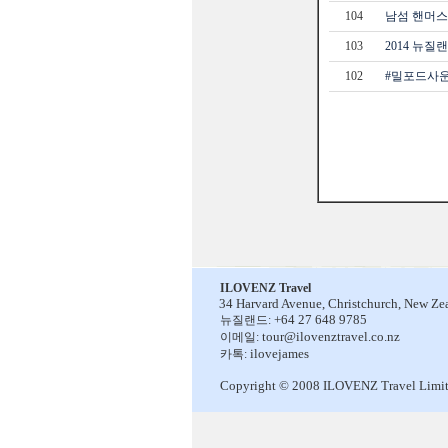
104
남섬 핸머
103
2014 뉴질랜
102
#밀포드사
ILOVENZ Travel
34 Harvard Avenue,
Christchurch, New Ze
+64 27 648 9785
뉴질랜드:
tour@ilovenztravel.co.nz
이메일:
ilovejames
카톡:
Copyright © 2008 ILOVENZ Travel Limi