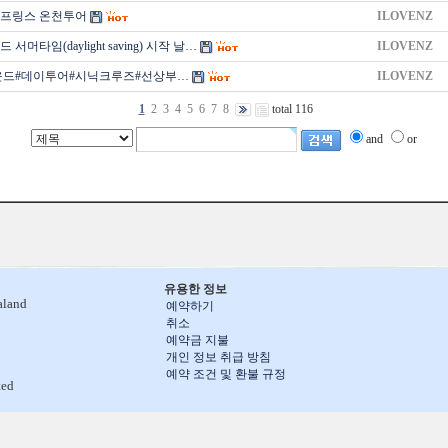
스프링스 온천투어
ILOVENZ
드 서머타임(daylight saving) 시작 날…
ILOVENZ
운드#데이투어#시닉크루즈#선상부…
ILOVENZ
1
2
3
4
5
6
7
8
total 116
and
or
유용한 정보
aland
예약하기
취소
예약금 지불
개인 정보 취급 방침
예약 조건 및 환불 규정
ted