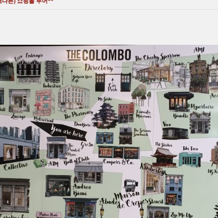
다른) 쇼핑몰 투어**