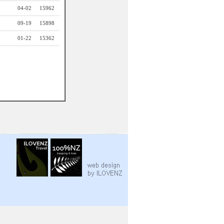
04-02
15962
09-19
15898
01-22
15362