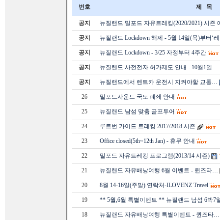
번호
제 목
공지
뉴질랜드 밀포드 자유트레킹(2020/2021) 시즌
공지
뉴질랜드 Lockdown 해제 - 5월 14일(목)부터‘
공지
뉴질랜드 Lockdown - 3/25 자정부터 4주간
공지
뉴질랜드 사전전자 허가제도 안내 - 10월1일 …
공지
뉴질랜드에서 렌트카 운전시 지켜야할 교통…
26
밀포드사운드 국도 폐쇄 안내
25
뉴질랜드 남섬 맞춤 골프투어
24
루트번 가이드 트레킹 2017/2018 시즌
23
Office closed(5th~12th Jan) - 휴무 안내
22
밀포드 자유트레킹 프로그램(2013/14 시즌)
21
뉴질랜드 자유배낭여행 6월 이벤트 - 퀸즈타…
20
8월 14-16일(주말) 연락처-ILOVENZ Travel
19
** 5월,6월 특별이벤트 ** 뉴질랜드 남섬 6박7
18
뉴질랜드 자유배낭여행 특별이벤트 - 퀸즈타…