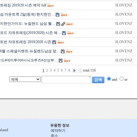
킹 2019/20 시즌 예약 full
ILOVENZ
섬 마운트쿡 2일(동계) 현지한인…
ILOVENZ
지한인가이드- 뉴질랜드 남섬 웰…
ILOVENZ
드 자유트레킹(2019/2020) 시즌 예…
ILOVENZ
번 자유트레킹 2019/2020 시즌
ILOVENZ
월, 6월 스페셜이벤트-뉴질랜드남섬 맞…
ILOVENZ
운드#데이투어#시닉크루즈#선상부…
ILOVENZ
1
2
3
4
5
6
7
8
total 116
and
or
유용한 정보
aland
예약하기
취소