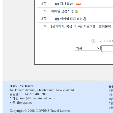
1877
감사 말씀...
1876
이메일 점검 요망
1875
이메일 점검 요망
1874
[문의하기] 북섬 3박 4일 자유여행 + 반딧불이 
1
2
3
4
5
ILOVENZ Travel
유
34 Harvard Avenue,
Christchurch, New Zealand
예
+64 27 648 9785
뉴질랜드:
취
tour@ilovenztravel.co.nz
이메일:
예
ilovejames
카톡:
개
예
Copyright © 2008 ILOVENZ Travel Limited