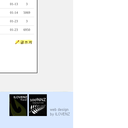
01-13
3
01-14
5069
01-23
3
01-23
6950