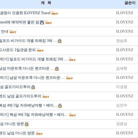
제 목
글쓴이
청이 인증한 ILOVENZ Travel
ILOVENZ
Travel에 예약하면 좋은 점
ILOVENZ
 안내
ILOVENZ
 밀포드 비가이드 개별 트레킹 3박 …
장승호
드사운드 1일관광 문의
ILOVENZ
하기] 밀포드 비가이드 개별 트레킹 3박 …
ILOVENZ
 남섬 마운트쿡 더니든 퀸즈타운 …
김세현
의하기] 남섬 마운트쿡 더니든 퀸즈타운 …
ILOVENZ
남섬 골프가이드투어
이경원
랜드 남섬 골프가이드투어
ILOVENZ
북섬 4박 5일 자유배낭여행 + 베이…
김진우
하기] 북섬 4박 5일 자유배낭여행 + 베이…
ILOVENZ
섬 더니든 방문
장윤성
랜드 남섬 더니든 방문
ILOVENZ