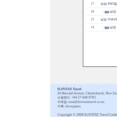
17
남섬 4박5
16
남섬
15
남섬 자유
14
남섬
ILOVENZ Travel
34 Harvard Avenue,
Christchurch, New Ze
+64 27 648 9785
뉴질랜드:
tour@ilovenztravel.co.nz
이메일:
ilovejames
카톡:
Copyright © 2008 ILOVENZ Travel Limi