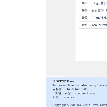
1967
로투
1966
남섬을 3박
1965
남섬
1964
남섬 자유여
ILOVENZ Travel
34 Harvard Avenue,
Christchurch, New Ze
+64 27 648 9785
뉴질랜드:
tour@ilovenztravel.co.nz
이메일:
ilovejames
카톡:
Copyright © 2008 ILOVENZ Travel Limi