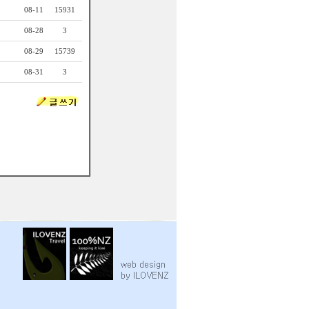
08-11
15931
08-28
3
08-29
15739
08-31
3