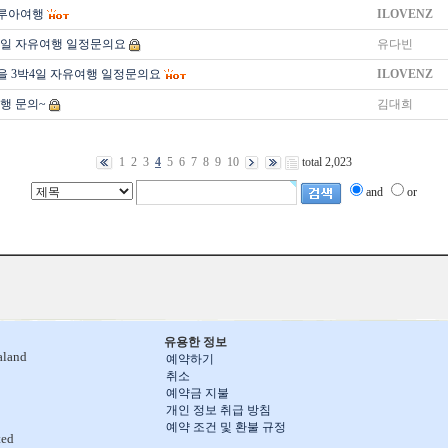
루아여행
ILOVENZ
4일 자유여행 일정문의요
유다빈
을 3박4일 자유여행 일정문의요
ILOVENZ
행 문의~
김대희
1
2
3
4
5
6
7
8
9
10
total 2,023
and
or
유용한 정보
aland
예약하기
취소
예약금 지불
개인 정보 취급 방침
예약 조건 및 환불 규정
ted