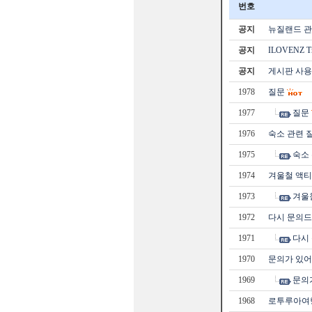
번호
공지
뉴질랜드 관광
공지
ILOVENZ 
공지
게시판 사용
1978
질문
1977
질문
1976
숙소 관련 
1975
숙소
1974
겨울철 액티
1973
겨울
1972
다시 문의
1971
다시
1970
문의가 있어
1969
문의
1968
로투루아여