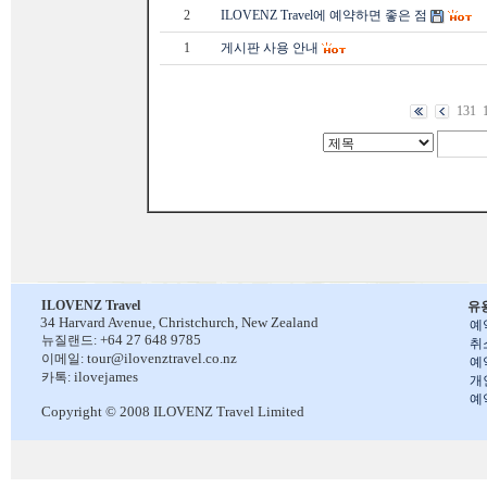
2
ILOVENZ Travel에 예약하면 좋은 점
1
게시판 사용 안내
131
ILOVENZ Travel
유
34 Harvard Avenue,
Christchurch, New Zealand
예
+64 27 648 9785
뉴질랜드:
취
tour@ilovenztravel.co.nz
이메일:
예
ilovejames
카톡:
개
예
Copyright © 2008 ILOVENZ Travel Limited