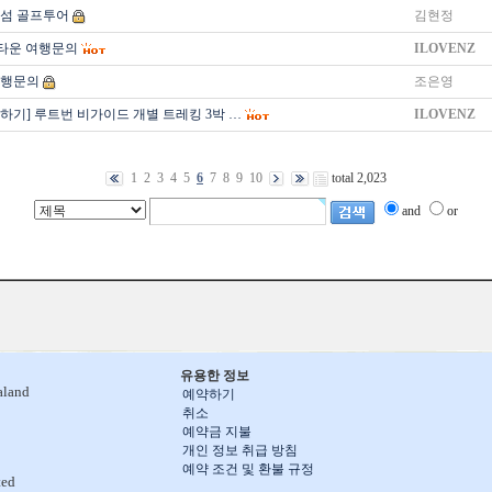
섬 골프투어
김현정
타운 여행문의
ILOVENZ
여행문의
조은영
하기] 루트번 비가이드 개별 트레킹 3박 …
ILOVENZ
1
2
3
4
5
6
7
8
9
10
total 2,023
and
or
유용한 정보
aland
예약하기
취소
예약금 지불
개인 정보 취급 방침
예약 조건 및 환불 규정
ted