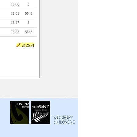
03-08
2
03-01
5543
02-27
3
02-25
5543