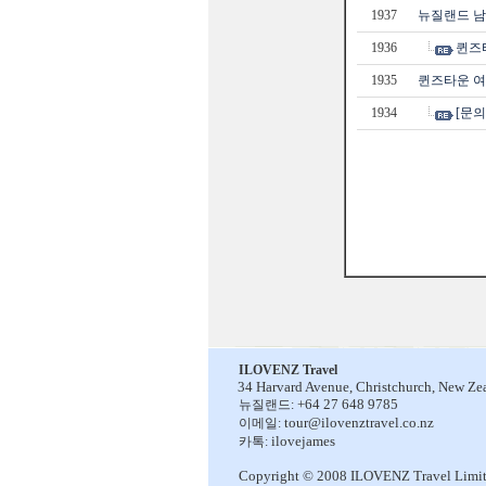
1937
뉴질랜드 남
1936
퀸즈
1935
퀸즈타운 
1934
[문의
ILOVENZ Travel
34 Harvard Avenue,
Christchurch, New Ze
+64 27 648 9785
뉴질랜드:
tour@ilovenztravel.co.nz
이메일:
ilovejames
카톡:
Copyright © 2008 ILOVENZ Travel Limi