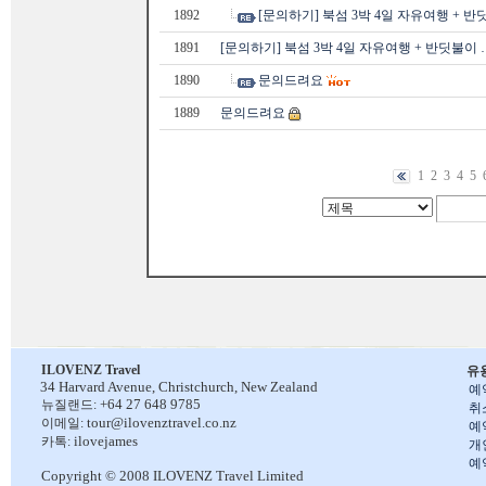
1892
[문의하기] 북섬 3박 4일 자유여행 + 반
1891
[문의하기] 북섬 3박 4일 자유여행 + 반딧불이 
1890
문의드려요
1889
문의드려요
1
2
3
4
5
ILOVENZ Travel
유
34 Harvard Avenue,
Christchurch, New Zealand
예
+64 27 648 9785
뉴질랜드:
취
tour@ilovenztravel.co.nz
이메일:
예
ilovejames
카톡:
개
예
Copyright © 2008 ILOVENZ Travel Limited