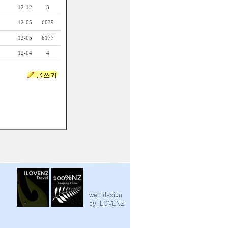
12-12
3
12-05
6039
12-05
6177
12-04
4