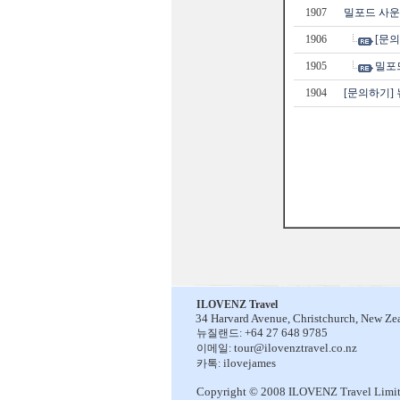
1907
밀포드 사운
1906
[문
1905
밀포
1904
[문의하기]
ILOVENZ Travel
34 Harvard Avenue,
Christchurch, New Ze
+64 27 648 9785
뉴질랜드:
tour@ilovenztravel.co.nz
이메일:
ilovejames
카톡:
Copyright © 2008 ILOVENZ Travel Limi