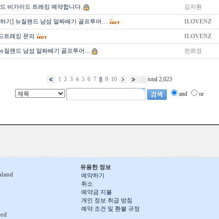
드 비가이드 트레킹 예약합니다.
김지환
의하기] 뉴질랜드 남섬 알짜배기 골프투어…
ILOVENZ
드트레킹 문의
ILOVENZ
 뉴질랜드 남섬 알짜배기 골프투어…
전희경
1
2
3
4
5
6
7
8
9
10
total 2,023
and
or
유용한 정보
aland
예약하기
취소
예약금 지불
개인 정보 취급 방침
예약 조건 및 환불 규정
ted