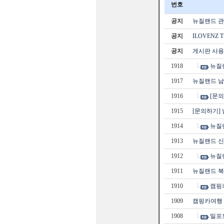
번호
공지
뉴질랜드 관광
공지
ILOVENZ 
공지
게시판 사용
1918
뉴질
1917
뉴질랜드 남
1916
[문
1915
[문의하기]
1914
뉴질
1913
뉴질랜드 신
1912
뉴질
1911
뉴질랜드 북
1910
캠핑
1909
캠핑카여행
1908
밀포