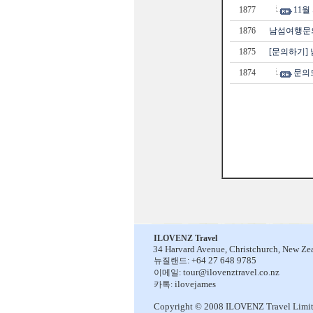
1877
11
1876
남섬여행문
1875
[문의하기]
1874
문의
ILOVENZ Travel
34 Harvard Avenue,
Christchurch, New Ze
+64 27 648 9785
뉴질랜드:
tour@ilovenztravel.co.nz
이메일:
ilovejames
카톡:
Copyright © 2008 ILOVENZ Travel Limi