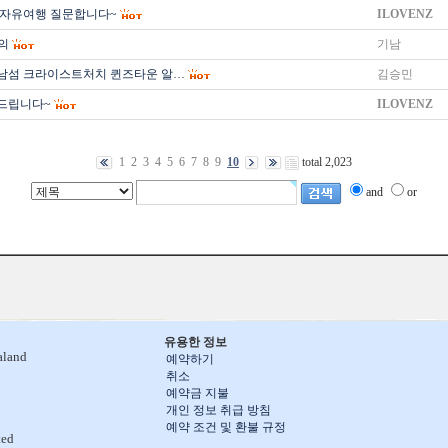
월 자유여행 질문합니다~
ILOVENZ
의
기남
 남섬 크라이스트처치 퀸즈타운 알…
김승민
드립니다~
ILOVENZ
1
2
3
4
5
6
7
8
9
10
total 2,023
and
or
유용한 정보
aland
예약하기
취소
예약금 지불
개인 정보 취급 방침
예약 조건 및 환불 규정
ted