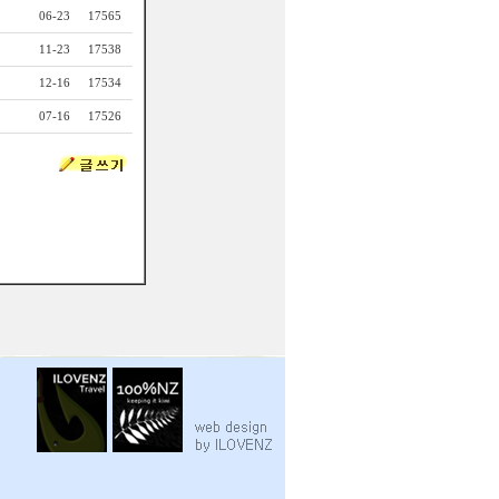
06-23
17565
11-23
17538
12-16
17534
07-16
17526