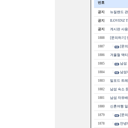
번호
공지
뉴질랜드 관광
공지
ILOVENZ 
공지
게시판 사용
1888
[문의하기]
1887
[문의
1886
겨울철 액티
1885
남섬
1884
남섬
1883
밀포드 트
1882
남섬 숙소 
1881
남섬 자유
1880
신혼여행 일
1879
[문의
1878
안녕