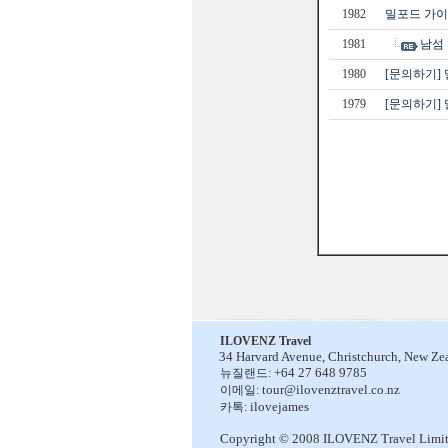
1982
밀포드 가이
1981
남섬
1980
[문의하기] 
1979
[문의하기] 
ILOVENZ Travel
34 Harvard Avenue,
Christchurch, New Ze
+64 27 648 9785
뉴질랜드:
tour@ilovenztravel.co.nz
이메일:
ilovejames
카톡:
Copyright © 2008 ILOVENZ Travel Limi