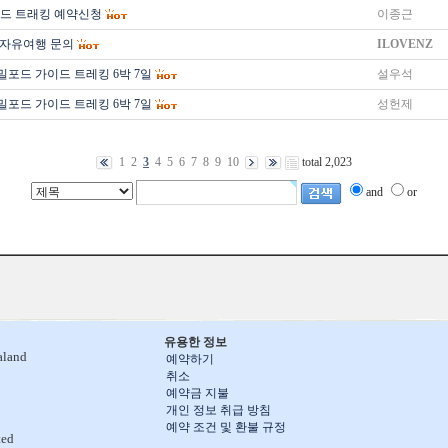
드 트래킹 예약신청
이종근
 자유여행 문의
ILOVENZ
밀포드 가이드 트레킹 6박 7일
설우석
밀포드 가이드 트레킹 6박 7일
성헌제
1
2
3
4
5
6
7
8
9
10
total 2,023
and
or
유용한 정보
aland
예약하기
취소
예약금 지불
개인 정보 취급 방침
예약 조건 및 환불 규정
ted