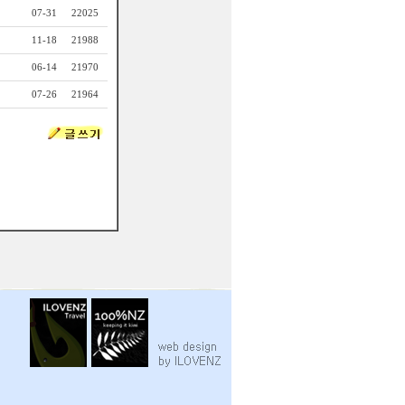
07-31
22025
11-18
21988
06-14
21970
07-26
21964