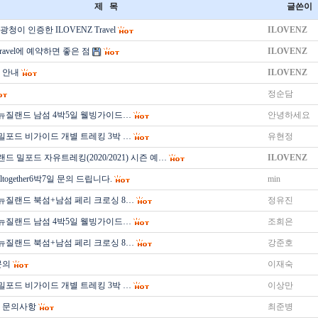
제 목
글쓴이
청이 인증한 ILOVENZ Travel
ILOVENZ
Travel에 예약하면 좋은 점
ILOVENZ
 안내
ILOVENZ
정순담
 뉴질랜드 남섬 4박5일 웰빙가이드…
안녕하세요
 밀포드 비가이드 개별 트레킹 3박 …
유현정
드 밀포드 자유트레킹(2020/2021) 시즌 예…
ILOVENZ
together6박7일 문의 드립니다.
min
 뉴질랜드 북섬+남섬 페리 크로싱 8…
정유진
 뉴질랜드 남섬 4박5일 웰빙가이드…
조희은
 뉴질랜드 북섬+남섬 페리 크로싱 8…
강준호
문의
이재숙
 밀포드 비가이드 개별 트레킹 3박 …
이상만
 문의사항
최준병