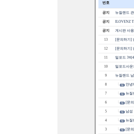
번호
공지
뉴질랜드 관광
공지
ILOVENZ 
공지
게시판 사용
13
[문의하기]
12
[문의하기]
11
밀포드 3박
10
밀포드사운드
9
뉴질랜드 남
8
안녕
7
뉴질
6
[문
5
남섬
4
뉴질
3
[문의