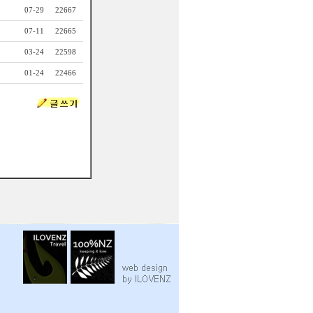
07-29
22667
07-11
22665
03-24
22598
01-24
22466