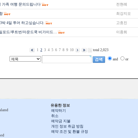
5일 가족 여행 문의드립니다
전현례
항
최강지오
3박 4일 투어 하고싶습니다.
고효진
 밀포드/루트번/마운드쿡 비가이드…
이종희
1
2
3
4
5
6
7
8
9
10
total 2,023
and
or
유용한 정보
aland
예약하기
취소
예약금 지불
개인 정보 취급 방침
예약 조건 및 환불 규정
ted