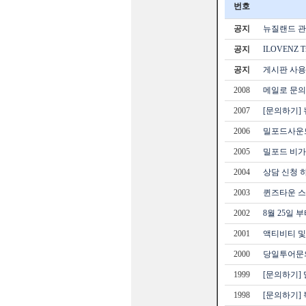
번호
공지
뉴질랜드 관광
공지
ILOVENZ 
공지
게시판 사용
2008
메일로 문
2007
[문의하기]
2006
밀포드사운드
2005
밀포드 비가
2004
상담 신청 
2003
퀸즈타운 스
2002
8월 25일 
2001
액티비티 및
2000
당일투어문
1999
[문의하기] 
1998
[문의하기] 북