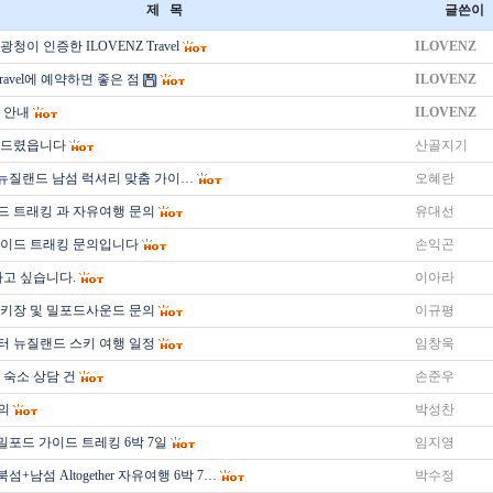
제 목
글쓴이
청이 인증한 ILOVENZ Travel
ILOVENZ
Travel에 예약하면 좋은 점
ILOVENZ
 안내
ILOVENZ
의드렸읍니다
산골지기
 뉴질랜드 남섬 럭셔리 맞춤 가이…
오혜란
 트래킹 과 자유여행 문의
유대선
이드 트래킹 문의입니다
손익곤
하고 싶습니다.
이아라
키장 및 밀포드사운드 문의
이규평
부터 뉴질랜드 스키 여행 일정
임창욱
 숙소 상담 건
손준우
의
박성찬
밀포드 가이드 트레킹 6박 7일
임지영
섬+남섬 Altogether 자유여행 6박 7…
박수정