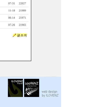
07-31
22027
11-18
21989
06-14
21971
07-26
21965