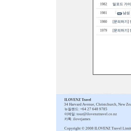
1982
밀포드 가이
1981
남섬
1980
[문의하기] 
1979
[문의하기] 
ILOVENZ Travel
34 Harvard Avenue,
Christchurch, New Ze
+64 27 648 9785
뉴질랜드:
tour@ilovenztravel.co.nz
이메일:
ilovejames
카톡:
Copyright © 2008 ILOVENZ Travel Limi