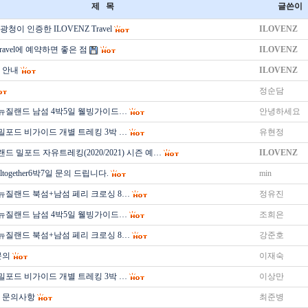
제 목
글쓴이
청이 인증한 ILOVENZ Travel
ILOVENZ
Travel에 예약하면 좋은 점
ILOVENZ
 안내
ILOVENZ
정순담
 뉴질랜드 남섬 4박5일 웰빙가이드…
안녕하세요
 밀포드 비가이드 개별 트레킹 3박 …
유현정
드 밀포드 자유트레킹(2020/2021) 시즌 예…
ILOVENZ
together6박7일 문의 드립니다.
min
 뉴질랜드 북섬+남섬 페리 크로싱 8…
정유진
 뉴질랜드 남섬 4박5일 웰빙가이드…
조희은
 뉴질랜드 북섬+남섬 페리 크로싱 8…
강준호
문의
이재숙
 밀포드 비가이드 개별 트레킹 3박 …
이상만
 문의사항
최준병