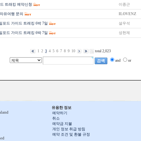
드 트래킹 예약신청
이종근
 자유여행 문의
ILOVENZ
밀포드 가이드 트레킹 6박 7일
설우석
밀포드 가이드 트레킹 6박 7일
성헌제
1
2
3
4
5
6
7
8
9
10
total 2,023
and
or
유용한 정보
aland
예약하기
취소
예약금 지불
개인 정보 취급 방침
예약 조건 및 환불 규정
ted