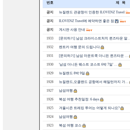
번호
제 목
공지
뉴질랜드 관광청이 인증한 ILOVENZ Travel
공지
ILOVENZ Travel에 예약하면 좋은 점
공지
게시판 사용 안내
1933
[문의하기] 남섬 크라이스트처치 퀸즈타운 알
1932
렌트카 여행 문의 드립니다
1931
[문의하기] 남섬 마운트쿡 더니든 퀸즈타운 …
1930
'남섬 더니든 웨스트 코스트 6박 7일' …
1929
뉴질랜드 8박 9일
1928
뉴질랜드,오클랜드 공항에서 해밀턴까지 가…
1927
남섬여행
1926
북섬 여행 추천일정: 6 days
1925
겨울시즌 트레킹 투어는 어떻게 되나요?
1924
남섬여행
1923
북섬 여행 코스