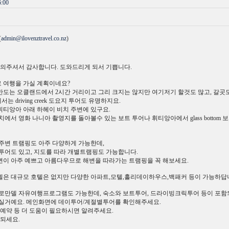
:00
(
admin@ilovenztravel.co.nz
)
문의주셔서 감사합니다. 도와드리게 되서 기쁩니다.
 여행을 가실 계획이네요?
도는 오클랜드에서 2시간 거리이고 그리 크지는 않지만 여기저기 할것도 많고, 갈곳
 driving creek 도요지 투어도 유명하지요.
티앙아 아래 하헤이 비치 주변에 있구요.
에서 영화 나니아 촬영지를 돌아볼수 있는 보트 투어나 휘티앙아에서 glass bottom 
주변 트램핑도 아주 다양하게 가능한데,
투어도 있고, 지도를 따라 개별트램핑도 가능합니다.
이 아주 예쁘고 아름다우므로 해변을 따라가는 트램핑을 꼭 해보세요.
은 대규모 호텔은 없지만 다양한 아파트,모텔,홀리데이하우스,백패커 등이 가능하답
코로만델 자유여행프로그램도 가능한데, 숙소와 보트투어, 드라이빙크릭투어 등이 포함
되실거예요. 메인화면에 데이투어/계절별투어를 확인해주세요.
 예약 등 더 도움이 필요하시면 알려주세요.
 되세요.