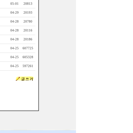
05-01
20813
04-29
20193
04-28
20780
04-28
20116
04-28
20186
04-25
607725
04-25
605328
04-25
597261