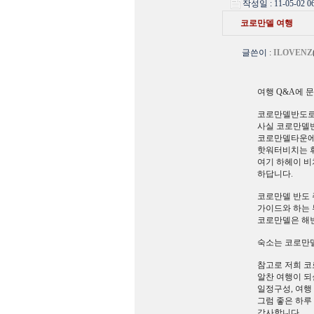
작성일 : 11-05-02 06
코로만델 여행
글쓴이
:
ILOVENZ
여행 Q&A에 
코로만델반도로
사실 코로만델반
코로만델타운에서는
핫워터비치는 휘
여기 하헤이 비치
하답니다.
코로만델 반도 
가이드와 하는 
코로만델은 해변
숙소는 코로만델
참고로 저희 
알찬 여행이 
일정구성, 여행
그럼 좋은 하루
감사합니다.