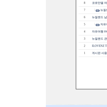
8
코로만델 
7
뉴질
6
뉴질랜드 남
5
자유
4
자유여행 6
3
뉴질랜드 관광
2
ILOVENZ 
1
게시판 사용