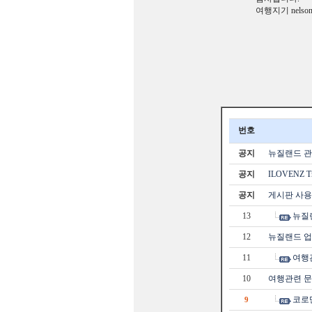
여행지기 nelso
번호
공지
뉴질랜드 관광
공지
ILOVENZ 
공지
게시판 사용
13
뉴질
12
뉴질랜드 업
11
여행
10
여행관련 문
코로
9