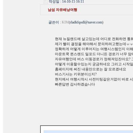
작성일 : 14-10-15 16:11
남섬 자유배낭여행
글쓴이
:
KIM
(
rladkfqodl@naver.com
)
현재 뉴질랜드에 살고있는데 어디로 전화하면 통화가
제가 빨리 결정을 해야해서 문의하려고했는데ㅜ
정확하게 어떻게 이루어지는 여행시스템인지 이
마운트쿡 퀸스랜드 밀포드 더니든 경로가 너무 
자유여행인데 버스 이동경로가 정해져있잔아요? 
어떻게 이용할수있는지 궁금하네요 그리고 시작일
홈페이지에 써진 내용만으로는 잘 모르겠네요
버스기사는 키위분이신지?
현지에서 여행시작시 사전미팅같은거없이 바로 
빠른답변 감사하겠습니다