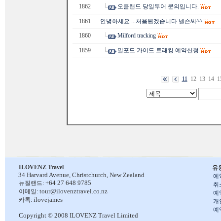
1862
오클랜드 당일투어 문의입니다.
1861
안녕하세요 ...처음뵙겠습니다 넬슨씨^^
1860
Milford tracking
1859
밀포드 가이드 트래킹 예약신청
11
12
13
14
1
ILOVENZ Travel
유
34 Harvard Avenue,
Christchurch, New Zealand
예
+64 27 648 9785
뉴질랜드:
취
tour@ilovenztravel.co.nz
이메일:
예
ilovejames
카톡:
개
예
Copyright © 2008 ILOVENZ Travel Limited