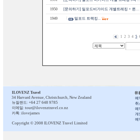
1950
[문의하기] 밀포드비가이드 개별트레킹 + 퀸…
1949
밀포드 트랙킹...
1
2
3
4
5
ILOVENZ Travel
유
34 Harvard Avenue,
Christchurch, New Zealand
예
+64 27 648 9785
뉴질랜드:
취
tour@ilovenztravel.co.nz
이메일:
예
ilovejames
카톡:
개
예
Copyright © 2008 ILOVENZ Travel Limited