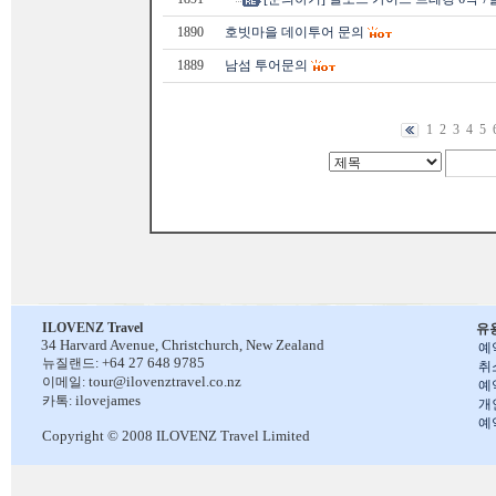
1890
호빗마을 데이투어 문의
1889
남섬 투어문의
1
2
3
4
5
ILOVENZ Travel
유
34 Harvard Avenue,
Christchurch, New Zealand
예
+64 27 648 9785
뉴질랜드:
취
tour@ilovenztravel.co.nz
이메일:
예
ilovejames
카톡:
개
예
Copyright © 2008 ILOVENZ Travel Limited