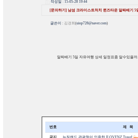
작성일 : 15-05-28 19:44
[문의하기] 남섬 크라이스트처치 퀸즈타운 알짜배기 5
글쓴이
:
김경희
(
uiop728@naver.com
)
알짜배기 5일 자유여행 상세 일정표좀 알수있을까
번호
제 목
공지
뉴질랜드 관광청이 인증한 ILOVENZ Travel