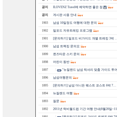
공지
ILOVENZ Travel에 예약하면 좋은 점
공지
게시판 사용 안내
1903
남섬 10일정도 여행에 대한 문의
1902
밀포드 자유트레킹 프로그램
1901
[문의하기] 밀포드 비가이드 개별 트레킹 3박 
1900
남섬 트렉킹 문의요
1899
퀸즈타운 스키 문의
1898
어린이 동반
1897
"뉴질랜드 남섬 럭셔리 맞춤 가이드 투어
1896
남섬여행문의
1895
[문의하기] 남섬 더니든 웨스트 코스트 6박 7…
1894
뉴질랜드 여행
1893
질문
1892
2011년 럭비월드컵 기간 여행 안내(8월20일~1
1891
[문의하기] 밀포드 가이드 트레킹 6박 7