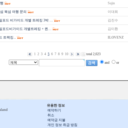
여행
Sujin
섬 북섬 여행 문의
이대희
 밀포드 비가이드 개별 트레킹 3박 …
김진수
 밀포드비가이드 개별트레킹 + 퀸…
김미환
 트랙킹...
ILOVENZ
1
2
3
4
5
6
7
8
9
10
total 2,023
and
or
유용한 정보
aland
예약하기
취소
예약금 지불
개인 정보 취급 방침