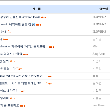
제 목
글쓴이
청이 인증한 ILOVENZ Travel
ILOVENZ
Travel에 예약하면 좋은 점
ILOVENZ
 안내
ILOVENZ
의
공지영
ltorether 자유여행 6박7일 문의드립…
Min
소 영업시간 궁금
Jung Anna
킹 문의
박명서
문의드립니다
박추선
북섬 3박 4일 자유여행 + 반딧불이 …
동혁
 밀포드 비가이드 개별 트레킹 3박 …
윤여평
가이드 예약문의
이철용
여행계획
이종명
의 좀 드릴께요
Seo Jiseon