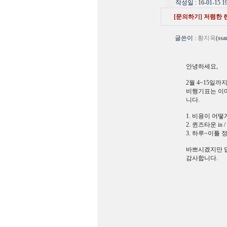
작성일 : 16-01-15 19
[문의하기] 저렴한 
글쓴이
:
황지욱
(
ssa
안녕하세요,
2월 4~15일
비행기표는 이미
니다.
1. 비용이 어떻
2. 퀸즈타운 in
3. 하루~이틀
바쁘시겠지만 답
감사합니다.