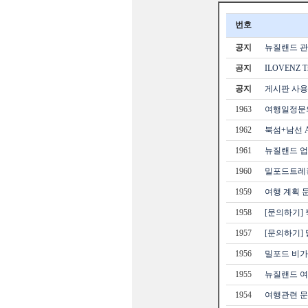
번호
공지
뉴질랜드 관광
공지
ILOVENZ 
공지
게시판 사용
1963
여행일정문
1962
북섬+남선 A
1961
뉴질랜드 업
1960
밀포드트레
1959
여행 계획 
1958
[문의하기] 
1957
[문의하기]
1956
밀포드 비
1955
뉴질랜드 
1954
여행관련 문