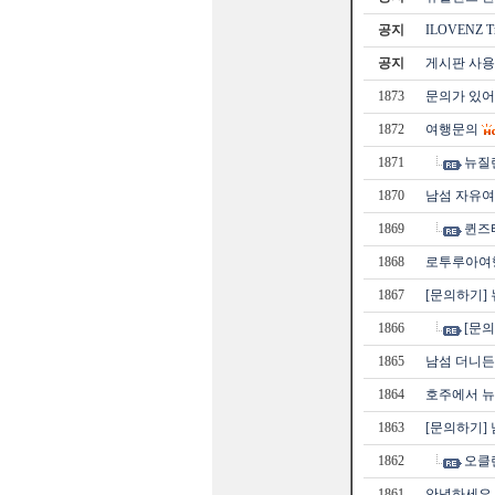
공지
ILOVENZ 
공지
게시판 사용
1873
문의가 있어
1872
여행문의
1871
뉴질
1870
남섬 자유여
1869
퀸즈
1868
로투루아여
1867
[문의하기]
1866
[문
1865
남섬 더니든
1864
호주에서 
1863
[문의하기]
1862
오클
1861
안녕하세요 