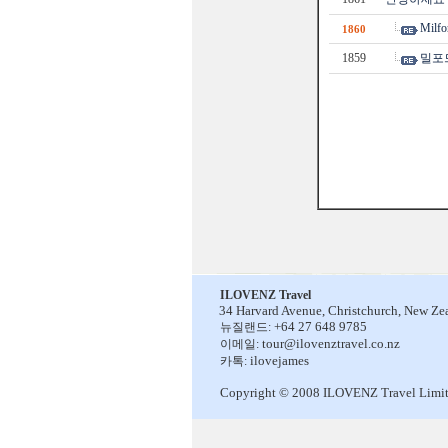
Milfo
1860
1859
밀포
ILOVENZ Travel
34 Harvard Avenue,
Christchurch, New Ze
+64 27 648 9785
뉴질랜드:
tour@ilovenztravel.co.nz
이메일:
ilovejames
카톡:
Copyright © 2008 ILOVENZ Travel Limi