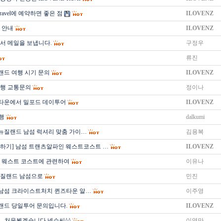
Travel에 예약하면 좋은 점
ILOVENZ
 안내
ILOVENZ
서 메일을 보냅니다.
구정우
류진
랜드 여행 시기 문의
ILOVENZ
행 교통문의
정이나
타운에서 밀포드 데이투어
ILOVENZ
행
dalkumi
 뉴질랜드 남섬 럭셔리 맞춤 가이…
김용복
의하기] 남섬 트랜츠알파인 웨스트코스트 …
ILOVENZ
 웨스트 코스트에 관련하여
이유나
뉴질랜드 남섬으로
민진
 남섬 크라이스트처치 퀸즈타운 알…
이주영
랜드 당일투어 문의입니다.
ILOVENZ
...처음뵙겠습니다 넬슨씨^^
이영만