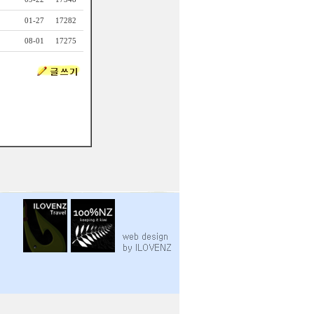
01-27
17282
08-01
17275