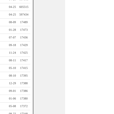
04-25
605515
04-25
597434
08-09
17489
01-28
17473
07-07
17436
09-18
17429
11-24
17425
08-11
17417
05-10
17415
08-10
17395
12-29
17388
09-01
17386
01-06
17380
05-08
17372
09-22
17348