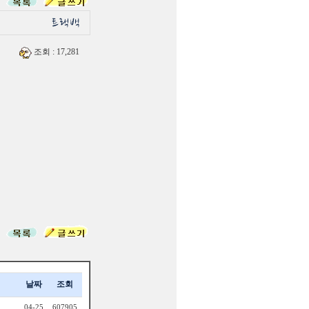
조회
: 17,281
날짜
조회
04-25
607905