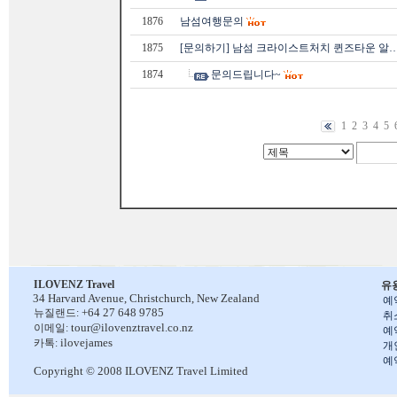
1876
남섬여행문의
1875
[문의하기] 남섬 크라이스트처치 퀸즈타운 알
1874
문의드립니다~
1
2
3
4
5
ILOVENZ Travel
유
34 Harvard Avenue,
Christchurch, New Zealand
예
+64 27 648 9785
뉴질랜드:
취
tour@ilovenztravel.co.nz
이메일:
예
ilovejames
카톡:
개
예
Copyright © 2008 ILOVENZ Travel Limited