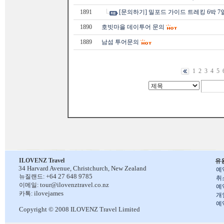
1891
[문의하기] 밀포드 가이드 트레킹 6박 7
1890
호빗마을 데이투어 문의
1889
남섬 투어문의
1
2
3
4
5
ILOVENZ Travel
유
34 Harvard Avenue,
Christchurch, New Zealand
예
+64 27 648 9785
뉴질랜드:
취
tour@ilovenztravel.co.nz
이메일:
예
ilovejames
카톡:
개
예
Copyright © 2008 ILOVENZ Travel Limited